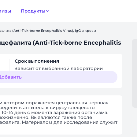
лизы
Продукты
ита (Anti-Tick-borne Encephalitis Virus), IgG в крови
ефалита (Anti-Tick-borne Encephalitis
Срок выполнения
Зависит от выбранной лаборатории
Добавить
и котором поражается центральная нервная
еделить антитела к вирусу клещевого
 10-14 день с момента заражения организма.
пожизненно. Выявляются также после
ефалита. Материалом для исследования служит