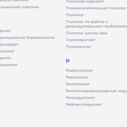
молог-онколог
Психиатр-нарколог
ицинский советник
Психоаналитический психолог
Психолог
Психолог по работе с
репродуктивными проблемам
ролог
Психолог школы мам
ынашивание беременности
Психотерапевт
рохирург
Пульмонолог
натолог
ролог
Р
рициолог
Реабилитолог
Ревматолог
Рентгенолог
Рентгенэндоваскулярный хиру
Репродуктолог
Рефлексотерапевт