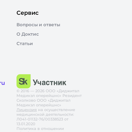
Сервис
Вопросы и ответы
О Доктис
Статьи
ru
© 2016 — 2026 ООО «Диджитал
Медикэл оперейшнс» Резидент
Сколково ООО «Диджитал
Медикэл оперейшнс»
Лицензия
на осуществление
медицинской деятельности:
Л041-01132-76/00338523 от
13.01.2020
Политика в отношении