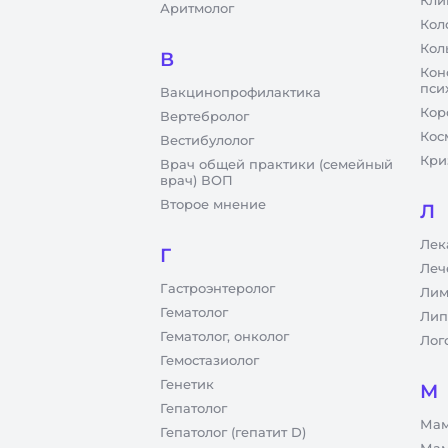
Кли
Аритмолог
Кол
Кол
В
Кон
пси
Вакцинопрофилактика
Кор
Вертебролог
Кос
Вестибулолог
Кри
Врач общей практики (семейный
врач) ВОП
Второе мнение
Л
Лек
Г
Леч
Гастроэнтеролог
Лим
Гематолог
Лип
Гематолог, онколог
Лог
Гемостазиолог
Генетик
М
Гепатолог
Мам
Гепатолог (гепатит D)