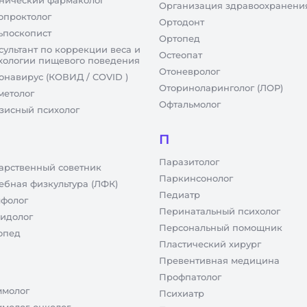
нический фармаколог
Организация здравоохранени
опроктолог
Ортодонт
ьпоскопист
Ортопед
сультант по коррекции веса и
Остеопат
хологии пищевого поведения
Отоневролог
онавирус (КОВИД / COVID )
Оториноларинголог (ЛОР)
метолог
Офтальмолог
зисный психолог
П
Паразитолог
арственный советник
Паркинсонолог
ебная физкультура (ЛФК)
Педиатр
фолог
Перинатальный психолог
идолог
Персональный помощник
опед
Пластический хирург
Превентивная медицина
Профпатолог
молог
Психиатр