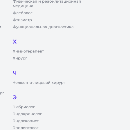
Физическая и реабилитационная
медицина
Флеболог
Фтизиатр
и
Функциональная диагностика
Х
Химиотерапевт
Хирург
Ч
Челюстно-лицевой хирург
рг
Э
Эмбриолог
Эндокринолог
Эндоскопист
Эпилептолог