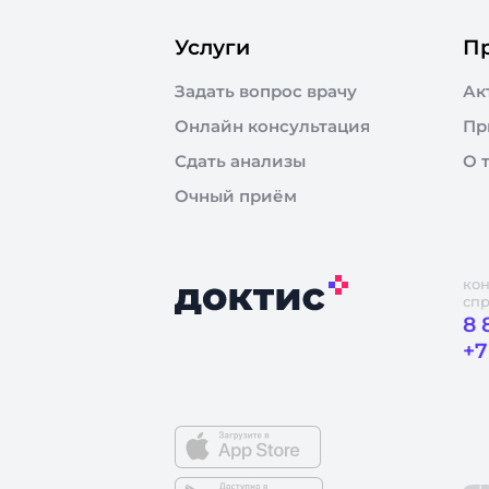
Услуги
П
Задать вопрос врачу
Ак
Онлайн консультация
Пр
Сдать анализы
О 
Очный приём
кон
сп
8 
+7