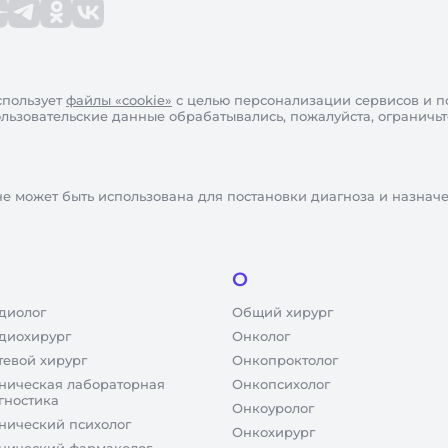
пользует
файлы «cookie»
с целью персонализации сервисов и п
пользовательские данные обрабатывались, пожалуйста, ограничь
не может быть использована для постановки диагноза и назнач
О
диолог
Общий хирург
диохирург
Онколог
тевой хирург
Онкопроктолог
ническая лабораторная
Онкопсихолог
гностика
Онкоуролог
нический психолог
Онкохирург