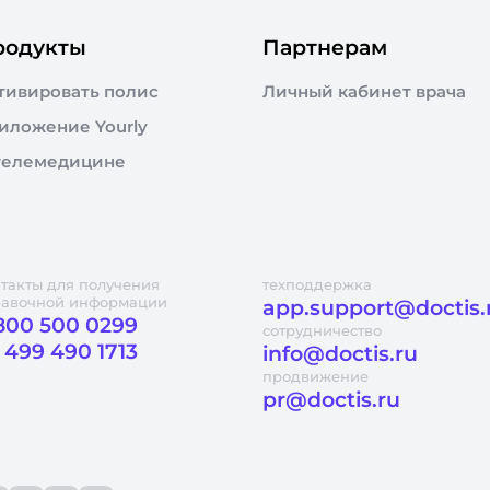
родукты
Партнерам
тивировать полис
Личный кабинет врача
иложение Yourly
телемедицине
такты для получения
техподдержка
равочной информации
app.support@doctis.
800 500 0299
сотрудничество
 499 490 1713
info@doctis.ru
продвижение
pr@doctis.ru