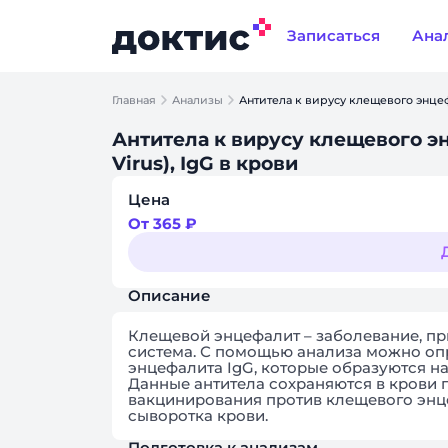
Записаться
Ана
Главная
Анализы
Антитела к вирусу клещевого энцефал
Антитела к вирусу клещевого энц
Virus), IgG в крови
Цена
От 365 ₽
Описание
Клещевой энцефалит – заболевание, пр
система. С помощью анализа можно опр
энцефалита IgG, которые образуются на
Данные антитела сохраняются в крови 
вакцинирования против клещевого энц
сыворотка крови.
Подготовка к анализам