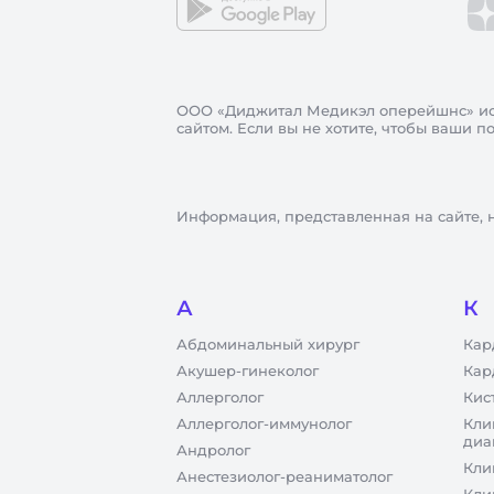
ООО «Диджитал Медикэл оперейшнс»
ис
сайтом. Если вы не хотите, чтобы ваши 
Информация, представленная на сайте, 
А
К
Абдоминальный хирург
Кар
Акушер-гинеколог
Кар
Аллерголог
Кис
Аллерголог-иммунолог
Кли
диа
Андролог
Кли
Анестезиолог-реаниматолог