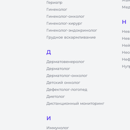
Мам
Гериатр
Мед
Гинеколог
Гинеколог-онколог
Н
Гинеколог-хирург
Гинеколог-эндокринолог
Нев
Грудное вскармливание
Нев
Ней
Д
Нео
Неф
Дерматовенеролог
Нут
Дерматолог
Дерматолог-онколог
Детский онколог
Дефектолог-логопед
Диетолог
Дистанционный мониторинг
И
Иммунолог