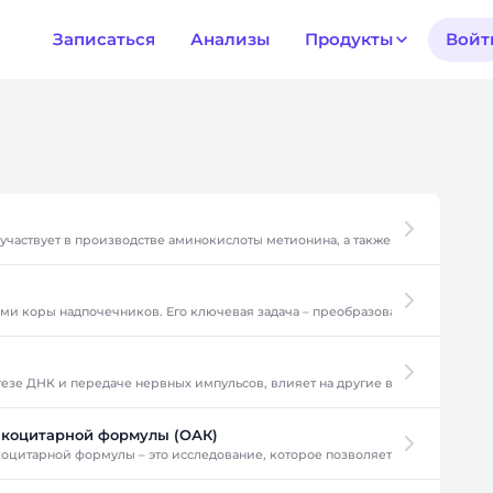
Записаться
Анализы
Продукты
Войт
частвует в производстве аминокислоты метионина, а также в процессе оки
ами коры надпочечников. Его ключевая задача – преобразование глюкозы 
нтезе ДНК и передаче нервных импульсов, влияет на другие важные фермен
йкоцитарной формулы (ОАК)
оцитарной формулы – это исследование, которое позволяет определить ка