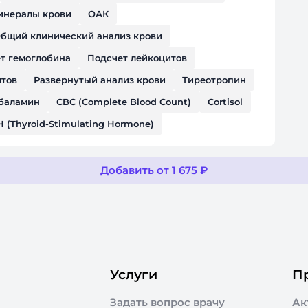
инералы крови
ОАК
бщий клинический анализ крови
т гемоглобина
Подсчет лейкоцитов
итов
Развернутый анализ крови
Тиреотропин
баламин
CBC (Complete Blood Count)
Cortisol
H (Thyroid-Stimulating Hormone)
Добавить от 1 675 ₽
Услуги
П
Задать вопрос врачу
Ак