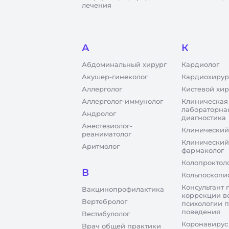
лечения
А
К
Абдоминальный хирург
Кардиолог
Акушер-гинеколог
Кардиохирур
Аллерголог
Кистевой хир
Аллерголог-иммунолог
Клиническая
лабораторна
Андролог
диагностика
Анестезиолог-
Клинический
реаниматолог
Клинический
Аритмолог
фармаколог
Колопроктол
В
Кольпоскопи
Консультант 
Вакцинопрофилактика
коррекции в
Вертебролог
психологии 
поведения
Вестибулолог
Коронавирус
Врач общей практики