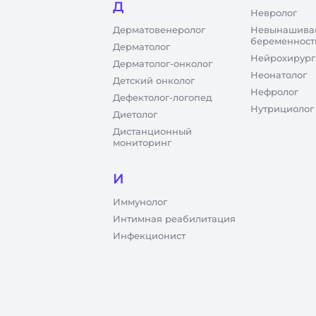
Д
Невролог
Дерматовенеролог
Невынашива
беременност
Дерматолог
Нейрохирург
Дерматолог-онколог
Неонатолог
Детский онколог
Нефролог
Дефектолог-логопед
Нутрициолог
Диетолог
Дистанционный
мониторинг
И
Иммунолог
Интимная реабилитация
Инфекционист