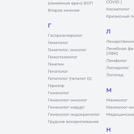
COVID )
(семейный врач) ВОП
Косметолог
Второе мнение
Кризисный п
Г
Л
Гастроэнтеролог
Лекарственн
Гематолог
Лечебная фи
Гематолог, онколог
(ЛФК)
Гемостазиолог
Лимфолог
Генетик
Липидолог
Гепатолог
Логопед
Гепатолог (гепатит D)
Гериатр
М
Гинеколог
Гинеколог-онколог
Маммолог
Гинеколог-хирург
Маммолог-он
Гинеколог-эндокринолог
Медицинский
Грудное вскармливание
Н