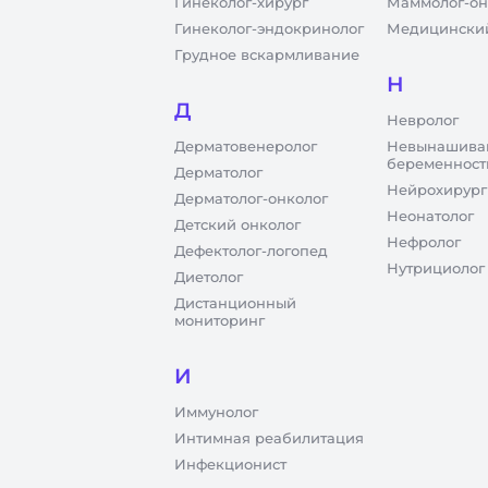
Гинеколог-хирург
Маммолог-он
Гинеколог-эндокринолог
Медицинский
Грудное вскармливание
Н
Д
Невролог
Дерматовенеролог
Невынашива
беременност
Дерматолог
Нейрохирург
Дерматолог-онколог
Неонатолог
Детский онколог
Нефролог
Дефектолог-логопед
Нутрициолог
Диетолог
Дистанционный
мониторинг
И
Иммунолог
Интимная реабилитация
Инфекционист