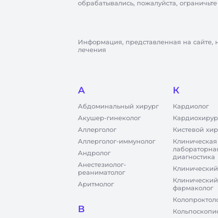
обрабатывались, пожалуйста, ограничьте
Информация, представленная на сайте, 
лечения
А
К
Абдоминальный хирург
Кардиолог
Акушер-гинеколог
Кардиохирур
Аллерголог
Кистевой хир
Аллерголог-иммунолог
Клиническая
лабораторна
Андролог
диагностика
Анестезиолог-
Клинический
реаниматолог
Клинический
Аритмолог
фармаколог
Колопроктол
В
Кольпоскопи