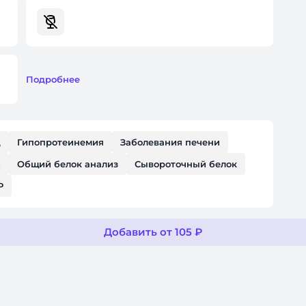
Подробнее
д
Гипопротеинемия
Заболевания печени
и
Общий белок анализ
Сывороточный белок
P
Добавить от 105 ₽