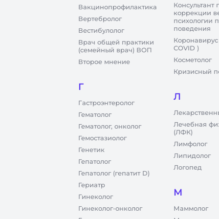
Консультант 
Вакцинопрофилактика
коррекции в
Вертебролог
психологии 
поведения
Вестибулолог
Коронавирус
Врач общей практики
COVID )
(семейный врач) ВОП
Косметолог
Второе мнение
Кризисный п
Г
Л
Гастроэнтеролог
Лекарственн
Гематолог
Лечебная фи
Гематолог, онколог
(ЛФК)
Гемостазиолог
Лимфолог
Генетик
Липидолог
Гепатолог
Логопед
Гепатолог (гепатит D)
Гериатр
М
Гинеколог
Гинеколог-онколог
Маммолог