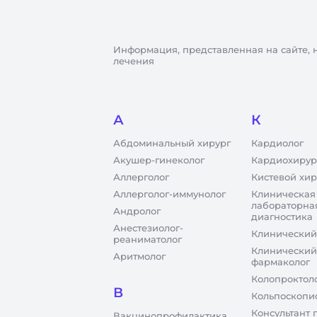
Информация, представленная на сайте, 
лечения
А
К
Абдоминальный хирург
Кардиолог
Акушер-гинеколог
Кардиохирур
Аллерголог
Кистевой хир
Аллерголог-иммунолог
Клиническая
лабораторна
Андролог
диагностика
Анестезиолог-
Клинический
реаниматолог
Клинический
Аритмолог
фармаколог
Колопроктол
В
Кольпоскопи
Консультант 
Вакцинопрофилактика