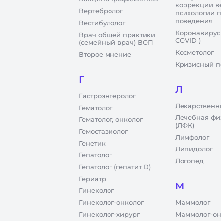
коррекции в
Вертебролог
психологии 
поведения
Вестибулолог
Коронавирус
Врач общей практики
COVID )
(семейный врач) ВОП
Косметолог
Второе мнение
Кризисный п
Г
Л
Гастроэнтеролог
Лекарственн
Гематолог
Лечебная фи
Гематолог, онколог
(ЛФК)
Гемостазиолог
Лимфолог
Генетик
Липидолог
Гепатолог
Логопед
Гепатолог (гепатит D)
Гериатр
М
Гинеколог
Гинеколог-онколог
Маммолог
Гинеколог-хирург
Маммолог-он