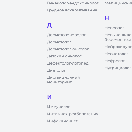
Гинеколог-эндокринолог
Медицинский
Грудное вскармливание
Н
Д
Невролог
Дерматовенеролог
Невынашива
беременност
Дерматолог
Нейрохирург
Дерматолог-онколог
Неонатолог
Детский онколог
Нефролог
Дефектолог-логопед
Нутрициолог
Диетолог
Дистанционный
мониторинг
И
Иммунолог
Интимная реабилитация
Инфекционист