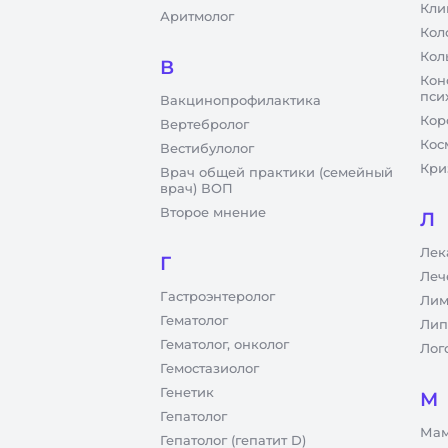
Кли
Аритмолог
Кол
Кол
В
Кон
пси
Вакцинопрофилактика
Кор
Вертебролог
Кос
Вестибулолог
Кри
Врач общей практики (семейный
врач) ВОП
Второе мнение
Л
Лек
Г
Леч
Гастроэнтеролог
Лим
Гематолог
Лип
Гематолог, онколог
Лог
Гемостазиолог
Генетик
М
Гепатолог
Мам
Гепатолог (гепатит D)