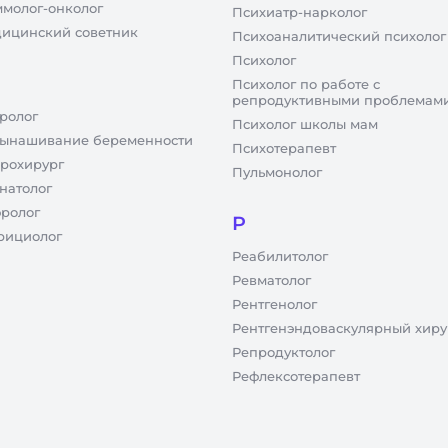
молог-онколог
Психиатр-нарколог
ицинский советник
Психоаналитический психолог
Психолог
Психолог по работе с
репродуктивными проблемам
ролог
Психолог школы мам
ынашивание беременности
Психотерапевт
рохирург
Пульмонолог
натолог
ролог
Р
рициолог
Реабилитолог
Ревматолог
Рентгенолог
Рентгенэндоваскулярный хиру
Репродуктолог
Рефлексотерапевт