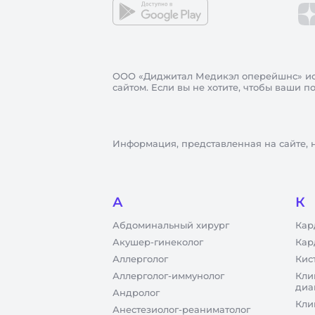
ООО «Диджитал Медикэл оперейшнс»
ис
сайтом. Если вы не хотите, чтобы ваши 
Информация, представленная на сайте, 
А
К
Абдоминальный хирург
Кар
Акушер-гинеколог
Кар
Аллерголог
Кис
Аллерголог-иммунолог
Кли
диа
Андролог
Кли
Анестезиолог-реаниматолог