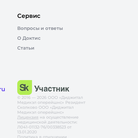
Сервис
Вопросы и ответы
О Доктис
Статьи
ru
© 2016 — 2026 ООО «Диджитал
Медикэл оперейшнс» Резидент
Сколково ООО «Диджитал
Медикэл оперейшнс»
Лицензия
на осуществление
медицинской деятельности:
Л041-01132-76/00338523 от
13.01.2020
Политика в отношении