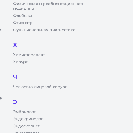
Физическая и реабилитационная
медицина
Флеболог
Фтизиатр
и
Функциональная диагностика
Х
Химиотерапевт
Хирург
Ч
Челюстно-лицевой хирург
рг
Э
Эмбриолог
Эндокринолог
Эндоскопист