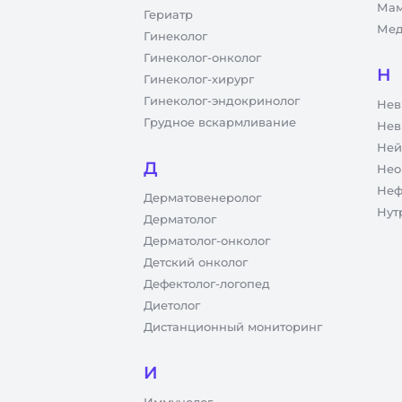
Мам
Гериатр
Мед
Гинеколог
Гинеколог-онколог
Н
Гинеколог-хирург
Гинеколог-эндокринолог
Нев
Грудное вскармливание
Нев
Ней
Д
Нео
Неф
Дерматовенеролог
Нут
Дерматолог
Дерматолог-онколог
Детский онколог
Дефектолог-логопед
Диетолог
Дистанционный мониторинг
И