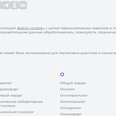
пользует
файлы «cookie»
с целью персонализации сервисов и п
пользовательские данные обрабатывались, пожалуйста, ограничь
не может быть использована для постановки диагноза и назнач
О
диолог
Общий хирург
диохирург
Онколог
тевой хирург
Онкопроктолог
ническая лабораторная
Онкопсихолог
гностика
Онкоуролог
нический психолог
Онкохирург