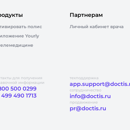
родукты
Партнерам
тивировать полис
Личный кабинет врача
иложение Yourly
телемедицине
такты для получения
техподдержка
равочной информации
app.support@doctis.
800 500 0299
сотрудничество
 499 490 1713
info@doctis.ru
продвижение
pr@doctis.ru