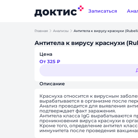
Записаться
Ана
Главная
Анализы
Антитела к вирусу краснухи (Rubella
Антитела к вирусу краснухи (Rube
Цена
От 325 ₽
Описание
Краснуха относится к вирусным заболе
вырабатывается в организме после пер
Анализ проводится для выявления антит
подтверждает факт заражения.
Антитела класса IgG вырабатываются примерно через 3-4 недели с момента
проникновения вируса краснухи в орга
Кроме того, определение антител класс
иммунитета после проведения вакцина