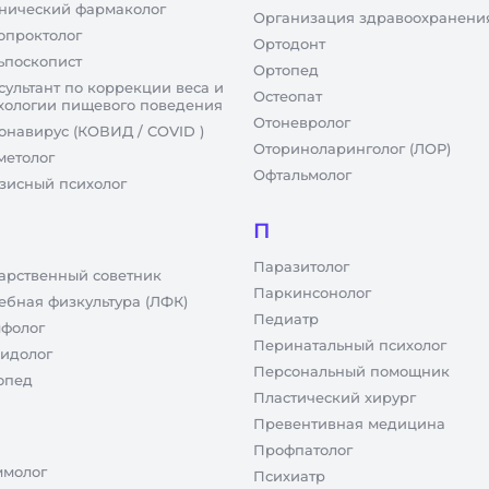
нический фармаколог
Организация здравоохранени
опроктолог
Ортодонт
ьпоскопист
Ортопед
сультант по коррекции веса и
Остеопат
хологии пищевого поведения
Отоневролог
онавирус (КОВИД / COVID )
Оториноларинголог (ЛОР)
метолог
Офтальмолог
зисный психолог
П
Паразитолог
арственный советник
Паркинсонолог
ебная физкультура (ЛФК)
Педиатр
фолог
Перинатальный психолог
идолог
Персональный помощник
опед
Пластический хирург
Превентивная медицина
Профпатолог
молог
Психиатр