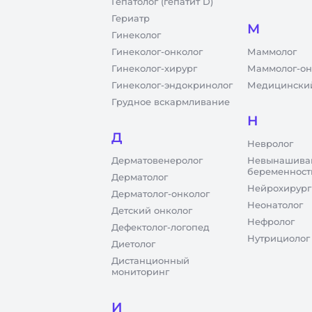
Гепатолог (гепатит D)
Гериатр
М
Гинеколог
Гинеколог-онколог
Маммолог
Гинеколог-хирург
Маммолог-он
Гинеколог-эндокринолог
Медицинский
Грудное вскармливание
Н
Д
Невролог
Дерматовенеролог
Невынашива
беременност
Дерматолог
Нейрохирург
Дерматолог-онколог
Неонатолог
Детский онколог
Нефролог
Дефектолог-логопед
Нутрициолог
Диетолог
Дистанционный
мониторинг
И