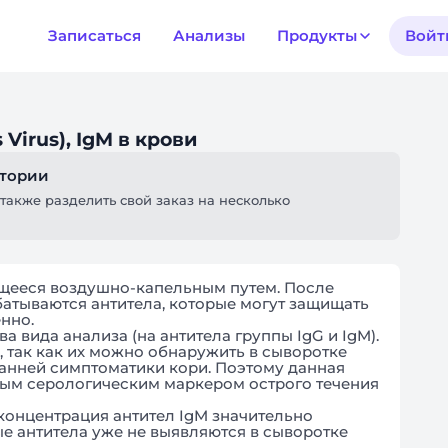
Записаться
Анализы
Продукты
Войт
Virus), IgM в крови
атории
также разделить свой заказ на несколько
ющееся воздушно-капельным путем. После
атываются антитела, которые могут защищать
нно.
а вида анализа (на антитела группы IgG и IgM).
 так как их можно обнаружить в сыворотке
ранней симптоматики кори. Поэтому данная
ным серологическим маркером острого течения
а концентрация антител IgM значительно
ые антитела уже не выявляются в сыворотке