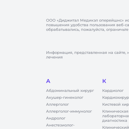
ООО «Диджитал Медикэл оперейшнс»
ис
повышения удобства пользования веб-сай
обрабатывались, пожалуйста, ограничьте
Информация, представленная на сайте, 
лечения
А
К
Абдоминальный хирург
Кардиолог
Акушер-гинеколог
Кардиохирур
Аллерголог
Кистевой хир
Аллерголог-иммунолог
Клиническая
лабораторна
Андролог
диагностика
Анестезиолог-
Клинический