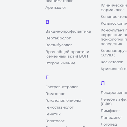
реаниматолог
Клинический
Аритмолог
фармаколог
Колопроктол
В
Кольпоскопи
Консультант 
Вакцинопрофилактика
коррекции в
Вертебролог
психологии 
поведения
Вестибулолог
Коронавирус
Врач общей практики
COVID )
(семейный врач) ВОП
Косметолог
Второе мнение
Кризисный п
Г
Л
Гастроэнтеролог
Лекарственн
Гематолог
Лечебная фи
Гематолог, онколог
(ЛФК)
Гемостазиолог
Лимфолог
Генетик
Липидолог
Гепатолог
Логопед