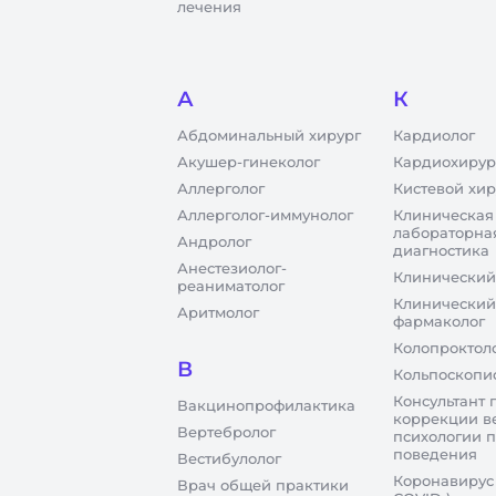
лечения
А
К
Абдоминальный хирург
Кардиолог
Акушер-гинеколог
Кардиохирур
Аллерголог
Кистевой хир
Аллерголог-иммунолог
Клиническая
лабораторна
Андролог
диагностика
Анестезиолог-
Клинический
реаниматолог
Клинический
Аритмолог
фармаколог
Колопроктол
В
Кольпоскопи
Консультант 
Вакцинопрофилактика
коррекции в
Вертебролог
психологии 
поведения
Вестибулолог
Коронавирус
Врач общей практики