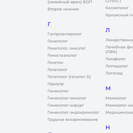
COVID )
(семейный врач) ВОП
Косметолог
Второе мнение
Кризисный п
Г
Л
Гастроэнтеролог
Лекарственн
Гематолог
Лечебная фи
Гематолог, онколог
(ЛФК)
Гемостазиолог
Лимфолог
Генетик
Липидолог
Гепатолог
Логопед
Гепатолог (гепатит D)
Гериатр
М
Гинеколог
Гинеколог-онколог
Маммолог
Гинеколог-хирург
Маммолог-он
Гинеколог-эндокринолог
Медицинский
Грудное вскармливание
Н