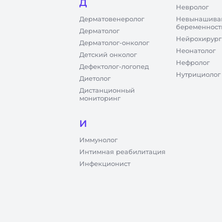
Д
Невролог
Дерматовенеролог
Невынашива
беременност
Дерматолог
Нейрохирург
Дерматолог-онколог
Неонатолог
Детский онколог
Нефролог
Дефектолог-логопед
Нутрициолог
Диетолог
Дистанционный
мониторинг
И
Иммунолог
Интимная реабилитация
Инфекционист