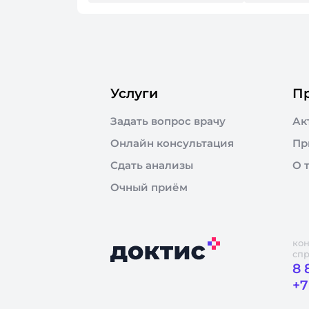
Услуги
П
Задать вопрос врачу
Ак
Онлайн консультация
Пр
Сдать анализы
О 
Очный приём
кон
сп
8 
+7