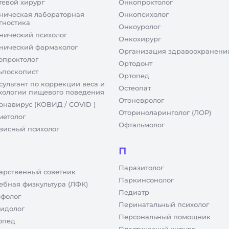
тевой хирург
Онкопроктолог
ническая лабораторная
Онкопсихолог
гностика
Онкоуролог
нический психолог
Онкохирург
нический фармаколог
Организация здравоохранени
опроктолог
Ортодонт
ьпоскопист
Ортопед
сультант по коррекции веса и
Остеопат
хологии пищевого поведения
Отоневролог
онавирус (КОВИД / COVID )
Оториноларинголог (ЛОР)
метолог
Офтальмолог
зисный психолог
П
Паразитолог
арственный советник
Паркинсонолог
ебная физкультура (ЛФК)
Педиатр
фолог
Перинатальный психолог
идолог
Персональный помощник
опед