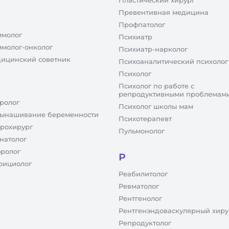
Пластический хирург
Превентивная медицина
Профпатолог
молог
Психиатр
молог-онколог
Психиатр-нарколог
ицинский советник
Психоаналитический психолог
Психолог
Психолог по работе с
репродуктивными проблемам
ролог
Психолог школы мам
ынашивание беременности
Психотерапевт
рохирург
Пульмонолог
натолог
ролог
Р
рициолог
Реабилитолог
Ревматолог
Рентгенолог
Рентгенэндоваскулярный хиру
Репродуктолог