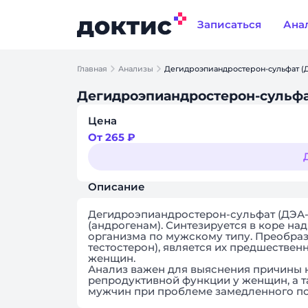
Записаться
Ана
Главная
Анализы
Дегидроэпиандростерон-сульфат (Д
Дегидроэпиандростерон-сульфат
Цена
От 265 ₽
Описание
Дегидроэпиандростерон-сульфат (ДЭА
(андрогенам). Синтезируется в коре на
организма по мужскому типу. Преобраз
тестостерон), является их предшествен
женщин.
Анализ важен для выяснения причины 
репродуктивной функции у женщин, а т
мужчин при проблеме замедленного по