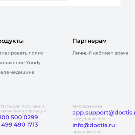
родукты
Партнерам
тивировать полис
Личный кабинет врача
иложение Yourly
телемедицине
такты для получения
техподдержка
равочной информации
app.support@doctis.
800 500 0299
сотрудничество
 499 490 1713
info@doctis.ru
продвижение