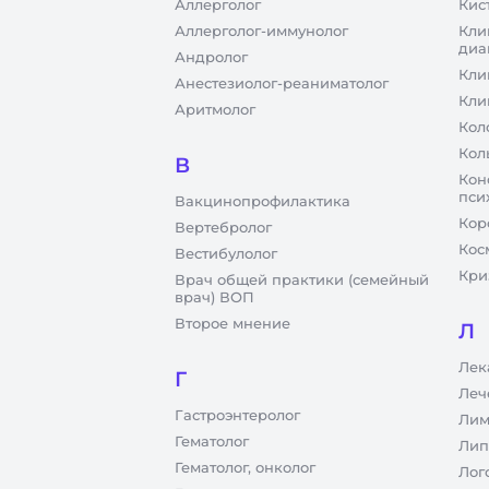
Аллерголог
Кис
Аллерголог-иммунолог
Кли
диа
Андролог
Кли
Анестезиолог-реаниматолог
Кли
Аритмолог
Кол
Кол
В
Кон
пси
Вакцинопрофилактика
Кор
Вертебролог
Кос
Вестибулолог
Кри
Врач общей практики (семейный
врач) ВОП
Второе мнение
Л
Лек
Г
Леч
Гастроэнтеролог
Лим
Гематолог
Лип
Гематолог, онколог
Лог