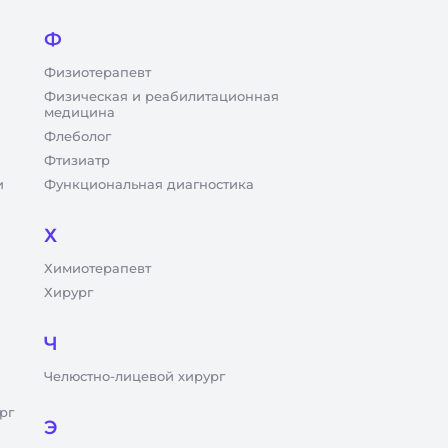
Ф
Физиотерапевт
Физическая и реабилитационная
медицина
Флеболог
Фтизиатр
и
Функциональная диагностика
Х
Химиотерапевт
Хирург
Ч
Челюстно-лицевой хирург
рг
Э