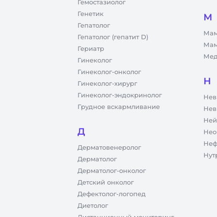
Гемостазиолог
Генетик
М
Гепатолог
Мам
Гепатолог (гепатит D)
Мам
Гериатр
Мед
Гинеколог
Гинеколог-онколог
Н
Гинеколог-хирург
Гинеколог-эндокринолог
Нев
Грудное вскармливание
Нев
Ней
Д
Нео
Неф
Дерматовенеролог
Нут
Дерматолог
Дерматолог-онколог
Детский онколог
Дефектолог-логопед
Диетолог