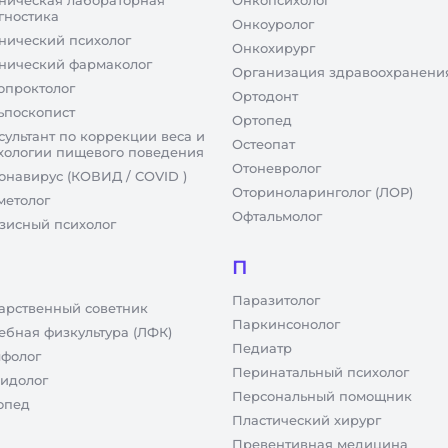
ническая лабораторная
Онкопсихолог
гностика
Онкоуролог
нический психолог
Онкохирург
нический фармаколог
Организация здравоохранени
опроктолог
Ортодонт
ьпоскопист
Ортопед
сультант по коррекции веса и
Остеопат
хологии пищевого поведения
Отоневролог
онавирус (КОВИД / COVID )
Оториноларинголог (ЛОР)
метолог
Офтальмолог
зисный психолог
П
Паразитолог
арственный советник
Паркинсонолог
ебная физкультура (ЛФК)
Педиатр
фолог
Перинатальный психолог
идолог
Персональный помощник
опед
Пластический хирург
Превентивная медицина