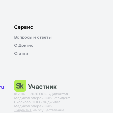
Сервис
Вопросы и ответы
О Доктис
Статьи
ru
© 2016 — 2026 ООО «Диджитал
Медикэл оперейшнс» Резидент
Сколково ООО «Диджитал
Медикэл оперейшнс»
Лицензия
на осуществление