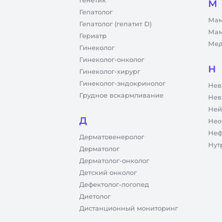
Генетик
М
Гепатолог
Мам
Гепатолог (гепатит D)
Мам
Гериатр
Мед
Гинеколог
Гинеколог-онколог
Н
Гинеколог-хирург
Гинеколог-эндокринолог
Нев
Грудное вскармливание
Нев
Ней
Д
Нео
Неф
Дерматовенеролог
Нут
Дерматолог
Дерматолог-онколог
Детский онколог
Дефектолог-логопед
Диетолог
Дистанционный мониторинг