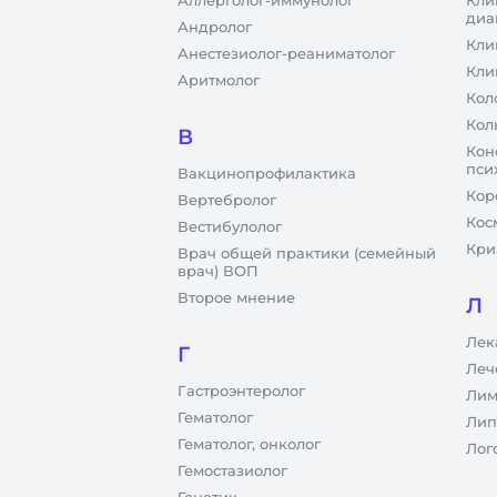
Аллерголог-иммунолог
Кли
диа
Андролог
Кли
Анестезиолог-реаниматолог
Кли
Аритмолог
Кол
Кол
В
Кон
пси
Вакцинопрофилактика
Кор
Вертебролог
Кос
Вестибулолог
Кри
Врач общей практики (семейный
врач) ВОП
Второе мнение
Л
Лек
Г
Леч
Гастроэнтеролог
Лим
Гематолог
Лип
Гематолог, онколог
Лог
Гемостазиолог