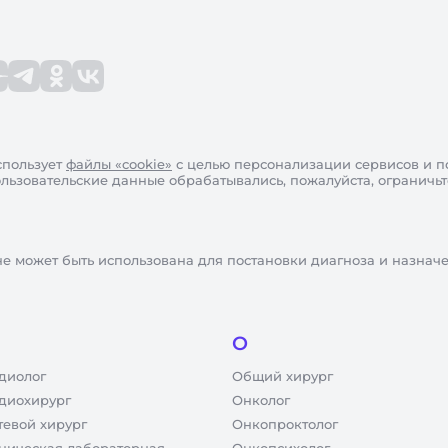
пользует
файлы «cookie»
с целью персонализации сервисов и п
пользовательские данные обрабатывались, пожалуйста, ограничь
не может быть использована для постановки диагноза и назнач
О
диолог
Общий хирург
диохирург
Онколог
тевой хирург
Онкопроктолог