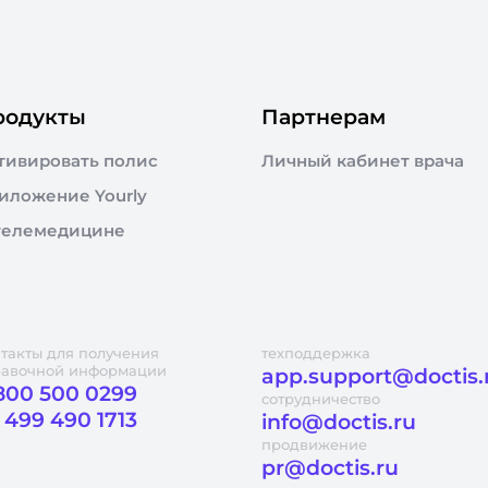
родукты
Партнерам
тивировать полис
Личный кабинет врача
иложение Yourly
телемедицине
такты для получения
техподдержка
равочной информации
app.support@doctis.
800 500 0299
сотрудничество
 499 490 1713
info@doctis.ru
продвижение
pr@doctis.ru