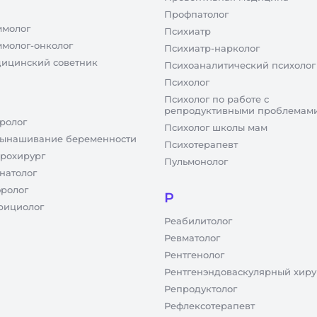
Профпатолог
молог
Психиатр
молог-онколог
Психиатр-нарколог
ицинский советник
Психоаналитический психолог
Психолог
Психолог по работе с
репродуктивными проблемам
ролог
Психолог школы мам
ынашивание беременности
Психотерапевт
рохирург
Пульмонолог
натолог
ролог
Р
рициолог
Реабилитолог
Ревматолог
Рентгенолог
Рентгенэндоваскулярный хиру
Репродуктолог
Рефлексотерапевт