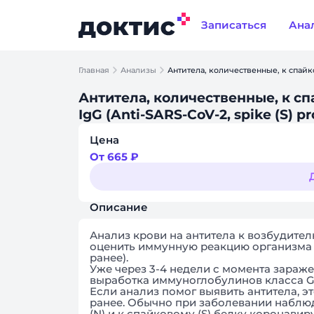
Записаться
Ана
Главная
Анализы
Антитела, количественные, к спайков
Антитела, количественные, к сп
IgG (Anti-SARS-CoV-2, spike (S) pr
Цена
От 665 ₽
Описание
Анализ крови на антитела к возбудител
оценить иммунную реакцию организма
ранее).
Уже через 3-4 недели с момента зараж
выработка иммуноглобулинов класса G 
Если анализ помог выявить антитела, э
ранее. Обычно при заболевании наблю
(N) и к спайковому (S) белку коронавир