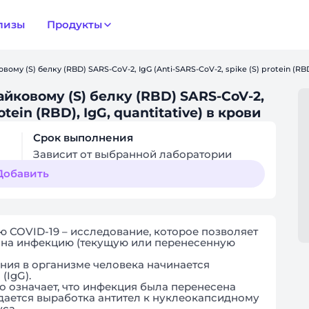
лизы
Продукты
ому (S) белку (RBD) SARS-CoV-2, IgG (Anti-SARS-CoV-2, spike (S) protein (RBD)
айковому (S) белку (RBD) SARS-CoV-2,
otein (RBD), IgG, quantitative) в крови
Срок выполнения
Зависит от выбранной лаборатории
Добавить
ю COVID-19 – исследование, которое позволяет
 на инфекцию (текущую или перенесенную
ения в организме человека начинается
(IgG).
то означает, что инфекция была перенесена
дается выработка антител к нуклеокапсидному
уса.