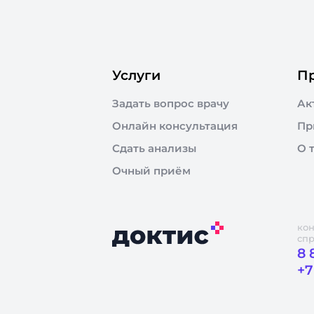
Услуги
П
Задать вопрос врачу
Ак
Онлайн консультация
Пр
Сдать анализы
О 
Очный приём
кон
сп
8 
+7