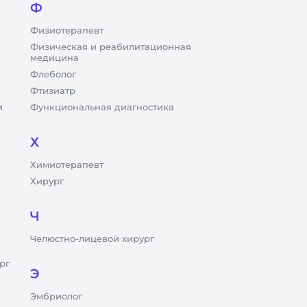
Ф
Физиотерапевт
Физическая и реабилитационная
медицина
Флеболог
Фтизиатр
и
Функциональная диагностика
Х
Химиотерапевт
Хирург
Ч
Челюстно-лицевой хирург
рг
Э
Эмбриолог