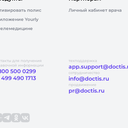
тивировать полис
Личный кабинет врача
иложение Yourly
телемедицине
такты для получения
техподдержка
равочной информации
app.support@doctis.
800 500 0299
сотрудничество
 499 490 1713
info@doctis.ru
продвижение
pr@doctis.ru