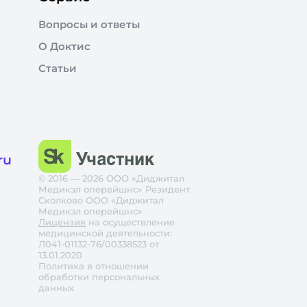
Вопросы и ответы
О Доктис
Статьи
ru
© 2016 — 2026 ООО «Диджитал
Медикэл оперейшнс» Резидент
Сколково ООО «Диджитал
Медикэл оперейшнс»
Лицензия
на осуществление
медицинской деятельности:
Л041-01132-76/00338523 от
13.01.2020
Политика в отношении
обработки персональных
данных