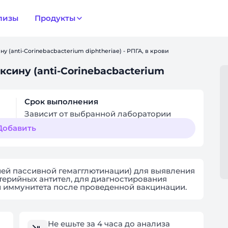
лизы
Продукты
у (anti-Corinebacbacterium diphtheriae) - РПГА, в крови
сину (anti-Corinebacbacterium
Срок выполнения
Зависит от выбранной лаборатории
Добавить
ией пассивной гемагглютинации) для выявления
ерийных антител, для диагностирования
 иммунитета после проведенной вакцинации.
Не ешьте за 4 часа до анализа