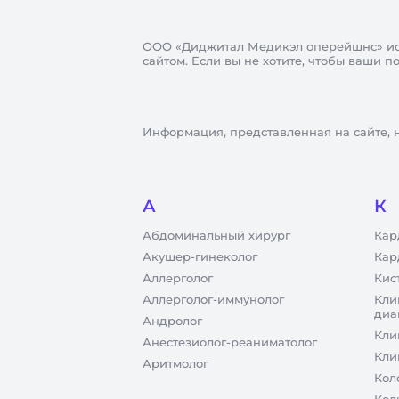
ООО «Диджитал Медикэл оперейшнс»
ис
сайтом. Если вы не хотите, чтобы ваши 
Информация, представленная на сайте, 
А
К
Абдоминальный хирург
Кар
Акушер-гинеколог
Кар
Аллерголог
Кис
Аллерголог-иммунолог
Кли
диа
Андролог
Кли
Анестезиолог-реаниматолог
Кли
Аритмолог
Кол