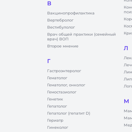
Кол
В
Кон
пси
Вакцинопрофилактика
Кор
Вертебролог
Кос
Вестибулолог
Кри
Врач общей практики (семейный
врач) ВОП
Второе мнение
Л
Лек
Г
Леч
Гастроэнтеролог
Лим
Гематолог
Лип
Гематолог, онколог
Лог
Гемостазиолог
Генетик
М
Гепатолог
Мам
Гепатолог (гепатит D)
Мам
Гериатр
Мед
Гинеколог