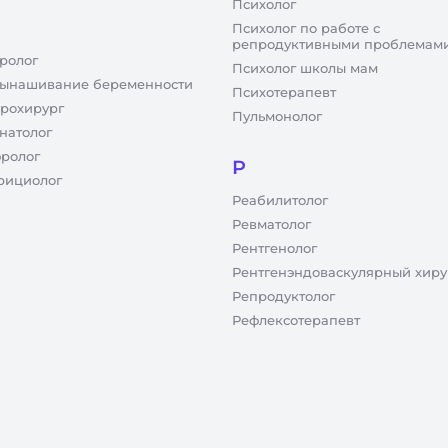
Психолог
Психолог по работе с
репродуктивными проблемам
ролог
Психолог школы мам
ынашивание беременности
Психотерапевт
рохирург
Пульмонолог
натолог
ролог
Р
рициолог
Реабилитолог
Ревматолог
Рентгенолог
Рентгенэндоваскулярный хиру
Репродуктолог
Рефлексотерапевт