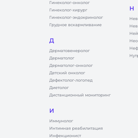
Гинеколог-онколог
Н
Гинеколог-хирург
Гинеколог-эндокринолог
Нев
Грудное вскармливание
Нев
Ней
Д
Нео
Неф
Дерматовенеролог
Нут
Дерматолог
Дерматолог-онколог
Детский онколог
Дефектолог-логопед
Диетолог
Дистанционный мониторинг
И
Иммунолог
Интимная реабилитация
Инфекционист