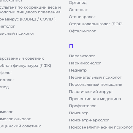
ьпоскопист
Ортопед
сультант по коррекции веса и
Остеопат
хологии пищевого поведения
Отоневролог
онавирус (КОВИД / COVID )
Оториноларинголог (ЛОР)
метолог
Офтальмолог
зисный психолог
П
Паразитолог
арственный советник
Паркинсонолог
ебная физкультура (ЛФК)
Педиатр
фолог
Перинатальный психолог
идолог
Персональный помощник
опед
Пластический хирург
Превентивная медицина
Профпатолог
молог
Психиатр
молог-онколог
Психиатр-нарколог
ицинский советник
Психоаналитический психолог