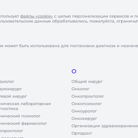
пользует
файлы «cookie»
с целью персонализации сервисов и п
пользовательские данные обрабатывались, пожалуйста, ограничь
не может быть использована для постановки диагноза и назнач
О
диолог
Общий хирург
диохирург
Онколог
тевой хирург
Онкопроктолог
ническая лабораторная
Онкопсихолог
гностика
Онкоуролог
нический психолог
Онкохирург
нический фармаколог
Организация здравоохранени
опроктолог
Ортодонт