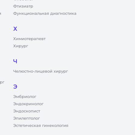
Фтизиатр
и
Функциональная диагностика
Х
Химиотерапевт
Хирург
Ч
Челюстно-лицевой хирург
рг
Э
Эмбриолог
Эндокринолог
Эндоскопист
Эпилептолог
Эстетическая гинекология