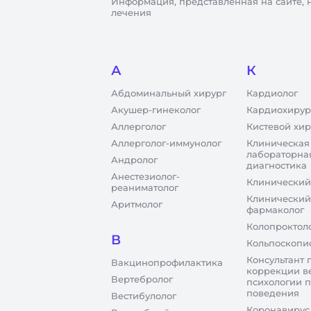
Информация, представленная на сайте, 
лечения
А
К
Абдоминальный хирург
Кардиолог
Акушер-гинеколог
Кардиохирур
Аллерголог
Кистевой хир
Аллерголог-иммунолог
Клиническая
лабораторна
Андролог
диагностика
Анестезиолог-
Клинический
реаниматолог
Клинический
Аритмолог
фармаколог
Колопроктол
В
Кольпоскопи
Консультант 
Вакцинопрофилактика
коррекции в
Вертебролог
психологии 
поведения
Вестибулолог
Коронавирус