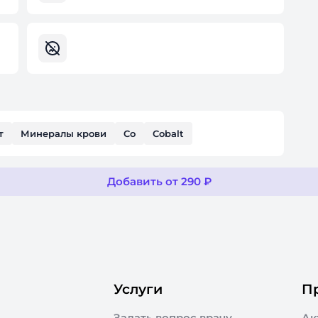
т
Минералы крови
Co
Cobalt
Добавить от 290 ₽
Услуги
П
Задать вопрос врачу
Ак