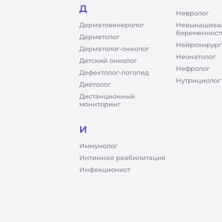
Д
Невролог
Дерматовенеролог
Невынашива
беременност
Дерматолог
Нейрохирург
Дерматолог-онколог
Неонатолог
Детский онколог
Нефролог
Дефектолог-логопед
Нутрициолог
Диетолог
Дистанционный
мониторинг
И
Иммунолог
Интимная реабилитация
Инфекционист