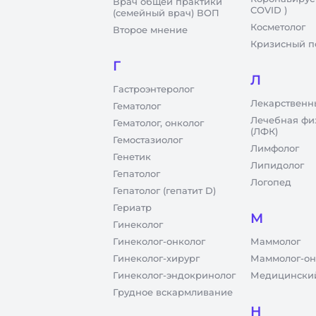
Врач общей практики
COVID )
(семейный врач) ВОП
Косметолог
Второе мнение
Кризисный п
Г
Л
Гастроэнтеролог
Лекарственн
Гематолог
Лечебная фи
Гематолог, онколог
(ЛФК)
Гемостазиолог
Лимфолог
Генетик
Липидолог
Гепатолог
Логопед
Гепатолог (гепатит D)
Гериатр
М
Гинеколог
Гинеколог-онколог
Маммолог
Гинеколог-хирург
Маммолог-он
Гинеколог-эндокринолог
Медицинский
Грудное вскармливание
Н