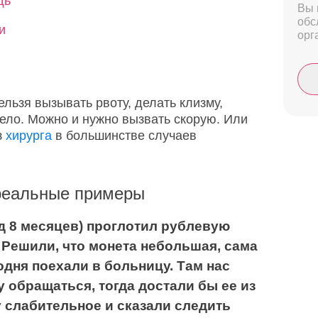
дь
Вы 
обс
и
орг
ельзя вызывать рвоту, делать клизму,
тело. Можно и нужно вызвать скорую. Или
з
хирурга
в большинстве случаев
 реальные примеры
од 8 месяцев) проглотил рублевую
. Решили, что монета небольшая, сама
одня поехали в больницу. Там нас
у обращаться, тогда достали бы ее из
 слабительное и сказали следить