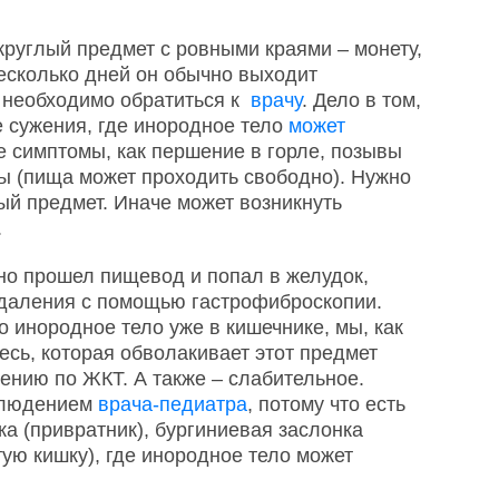
круглый предмет с ровными краями – монету,
несколько дней он обычно выходит
 необходимо обратиться к
врачу
. Дело в том,
 сужения, где инородное тело
может
е симптомы, как першение в горле, позывы
ы (пища может проходить свободно). Нужно
ый предмет. Иначе может возникнуть
.
но прошел пищевод и попал в желудок,
удаления с помощью гастрофиброскопии.
о инородное тело уже в кишечнике, мы, как
есь, которая обволакивает этот предмет
ению по ЖКТ. А также – слабительное.
аблюдением
врача-педиатра
, потому что есть
ка (привратник), бургиниевая заслонка
ую кишку), где инородное тело может