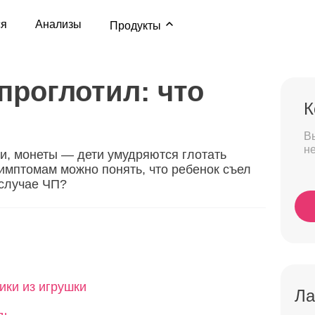
ся
Анализы
Продукты
проглотил: что
К
В
н
йки, монеты — дети умудряются глотать
имптомам можно понять, что ребенок съел
 случае ЧП?
ики из игрушки
Ла