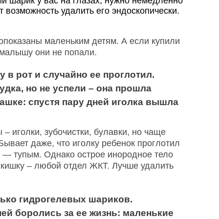
й шарик у вас на глазах, нужно немедленно
ет возможность удалить его эндоскопически.
вопоказаны маленьким детям. А если купили
 малышу они не попали.
у в рот и случайно ее проглотил.
удка, но не успели – она прошла
ашке: спустя пару дней иголка вышла
 – иголки, зубочистки, булавки, но чаще
Бывает даже, что иголку ребенок проглотил
 — тупым. Однако острое инородное тело
 кишку – любой отдел ЖКТ. Лучше удалить
ько гидрогелевых шариков.
ей боролись за ее жизнь: маленькие