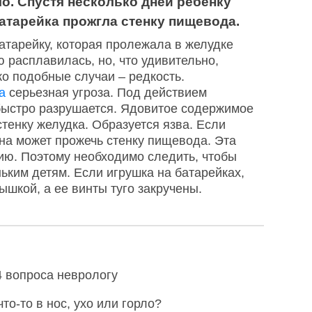
ло. Спустя несколько дней ребенку
батарейка прожгла стенку пищевода.
тарейку, которая пролежала в желудке
ю расплавилась, но, что удивительно,
о подобные случаи – редкость.
а
серьезная угроза. Под действием
быстро разрушается. Ядовитое содержимое
стенку желудка. Образуется язва. Если
она может прожечь стенку пищевода. Эта
ию. Поэтому необходимо следить, чтобы
ьким детям. Если игрушка на батарейках,
шкой, а ее винты туго закручены.
4 вопроса неврологу
то-то в нос, ухо или горло?