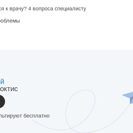
я к врачу? 4 вопроса специалисту
проблемы
ей
октис
льтируют бесплатно