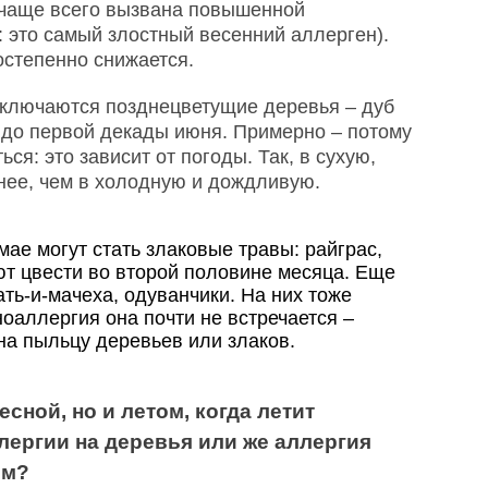
 чаще всего вызвана повышенной
: это самый злостный весенний аллерген).
степенно снижается.
дключаются позднецветущие деревья – дуб
о до первой декады июня. Примерно – потому
ся: это зависит от погоды. Так, в сухую,
нее, чем в холодную и дождливую.
мае могут стать злаковые травы: райграс,
ют цвести во второй половине месяца. Еще
ть-и-мачеха, одуванчики. На них тоже
ноаллергия она почти не встречается –
на пыльцу деревьев или злаков.
сной, но и летом, когда летит
лергии на деревья или же аллергия
ем?