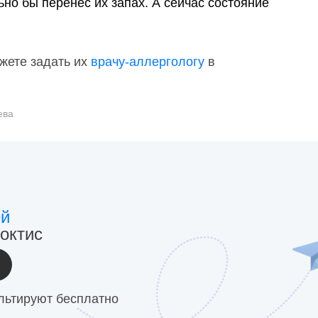
ьно бы перенес их запах. А сейчас состояние
жете задать их
врачу-аллергологу
в
ева
ей
октис
льтируют бесплатно