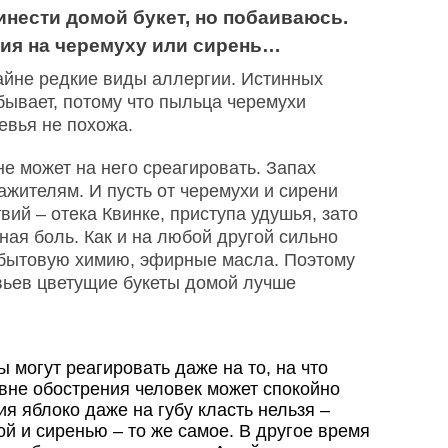
инести домой букет, но побаиваюсь.
гия на черемуху или сирень…
райне редкие виды аллергии. Истинных
 бывает, потому что пыльца черемухи
евья не похожа.
не может на него среагировать. Запах
жителям. И пусть от черемухи и сирени
ий – отека Квинке, приступа удушья, зато
ная боль. Как и на любой другой сильно
бытовую химию, эфирные масла. Поэтому
вьев цветущие букеты домой лучше
 могут реагировать даже на то, на что
вне обострения человек может спокойно
ия яблоко даже на губу класть нельзя –
й и сиренью – то же самое. В другое время