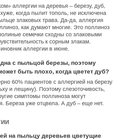
ом» аллергии на деревья – березу, дуб,
 хуже, когда пылит тополь, не исключена
льце злаковых трава. Да-да, аллергия
ллиноз, как думают многие. Это поллиноз
ополиные семечки сходны со злаковыми
увствительность к сорным злакам.
виновник аллергии в июне.
одна с пыльцой березы, поэтому
ожет быть плохо, когда цветет дуб?
ерно 60% пациентов с аллергией на березу
льху и лещину). Поэтому слезоточивость,
другие симптомы поллиноза могут
. Береза уже отцвела. А дуб – еще нет.
гии
ией на пыльцу деревьев цветущие