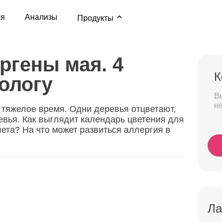
ся
Анализы
Продукты
ргены мая. 4
К
ологу
В
н
тяжелое время. Одни деревья отцветают,
ревья. Как выглядит календарь цветения для
лета? На что может развиться аллергия в
Ла