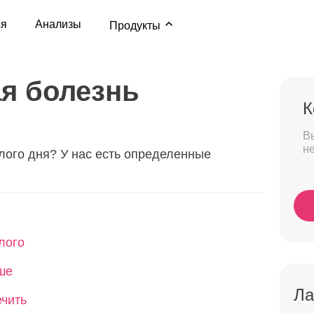
ся
Анализы
Продукты
я болезнь
К
В
н
лого дня? У нас есть определенные
лого
ше
Ла
ечить