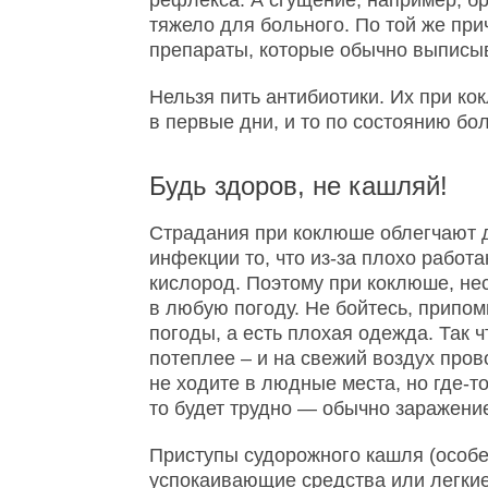
рефлекса. А сгущение, например, б
тяжело для больного. По той же при
препараты, которые обычно выписыв
Нельзя пить антибиотики. Их при ко
в первые дни, и то по состоянию бол
Будь здоров, не кашляй!
Страдания при коклюше облегчают д
инфекции то, что из-за плохо рабо
кислород. Поэтому при коклюше, не
в любую погоду. Не бойтесь, припомн
погоды, а есть плохая одежда. Так 
потеплее – и на свежий воздух пров
не ходите в людные места, но где-то
то будет трудно — обычно заражени
Приступы судорожного кашля (особе
успокаивающие средства или легки