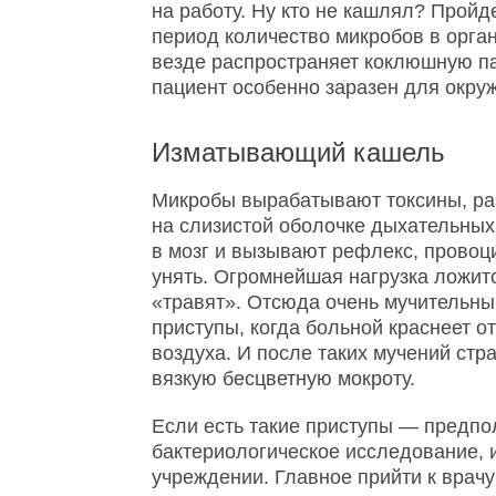
на работу. Ну кто не кашлял? Пройд
период количество микробов в орган
везде распространяет коклюшную п
пациент особенно заразен для окр
Изматывающий кашель
Микробы вырабатывают токсины, р
на слизистой оболочке дыхательных
в мозг и вызывают рефлекс, провоц
унять. Огромнейшая нагрузка ложитс
«травят». Отсюда очень мучительн
приступы, когда больной краснеет о
воздуха. И после таких мучений стр
вязкую бесцветную мокроту.
Если есть такие приступы — предпо
бактериологическое исследование, 
учреждении. Главное прийти к врачу