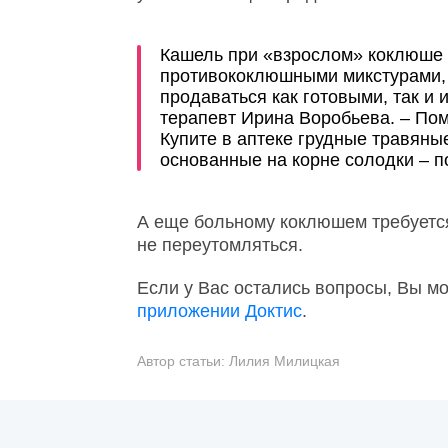
Кашель при «взрослом» коклюше
противококлюшными микстурами, с
продаваться как готовыми, так и и
терапевт Ирина Воробьева. – По
Купите в аптеке грудные травяны
основанные на корне солодки – 
А еще больному коклюшем требуется 
не переутомляться.
Если у Вас остались вопросы, Вы м
приложении Доктис
.
Автор статьи:
Лилия Милицкая