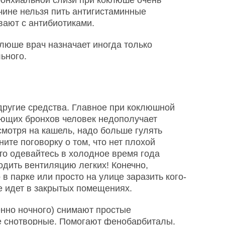
ронхиальной слизи при коклюше очень
чине нельзя пить антигистаминные
ают с антибиотиками.
клюше врач назначает иногда только
ьного.
ругие средства. Главное при коклюшной
тающих бронхов человек недополучает
смотря на кашель, надо больше гулять
ите поговорку о том, что нет плохой
что одевайтесь в холодное время года
одить вентиляцию легких! Конечно,
 в парке или просто на улице заразить кого-
е идет в закрытых помещениях.
нно ночного) снимают простые
е снотворные. Помогают фенобарбиталы.