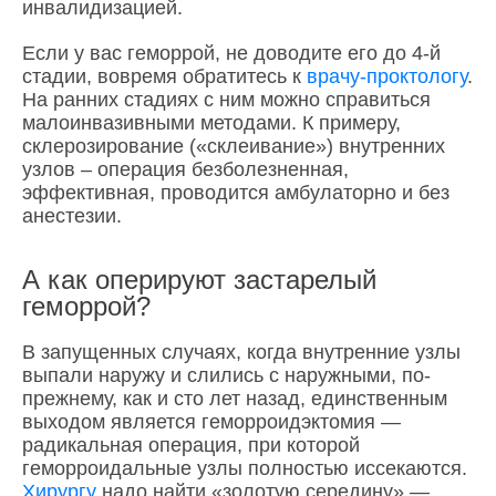
инвалидизацией.
Если у вас геморрой, не доводите его до 4-й
стадии, вовремя обратитесь к
врачу-проктологу
.
На ранних стадиях с ним можно справиться
малоинвазивными методами. К примеру,
склерозирование («склеивание») внутренних
узлов – операция безболезненная,
эффективная, проводится амбулаторно и без
анестезии.
А как оперируют застарелый
геморрой?
В запущенных случаях, когда внутренние узлы
выпали наружу и слились с наружными, по-
прежнему, как и сто лет назад, единственным
выходом является геморроидэктомия —
радикальная операция, при которой
геморроидальные узлы полностью иссекаются.
Хирургу
надо найти «золотую середину» —