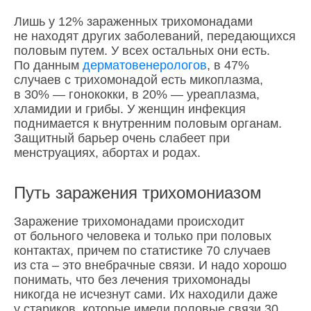
Лишь у 12% зараженных трихомонадами
не находят других заболеваний, передающихся
половым путем. У всех остальных они есть.
По данным
дерматовенерологов
, в 47%
случаев с трихомонадой есть микоплазма,
в 30% — гонококки, в 20% — уреаплазма,
хламидии и грибы. У женщин инфекция
поднимается к внутренним половым органам.
Защитный барьер очень слабеет при
менструациях, абортах и родах.
Путь заражения трихомониазом
Заражение трихомонадами происходит
от больного человека и только при половых
контактах, причем по статистике 70 случаев
из ста – это внебрачные связи. И надо хорошо
понимать, что без лечения трихомонады
никогда не исчезнут сами. Их находили даже
у стариков, которые имели половые связи 30